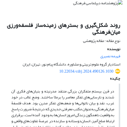
روند شکل‌گیری و بسترهای زمینه‌ساز فلسفه‌ورزی
میان‌فرهنگی
نوع مقاله : مقاله پژوهشی
نویسنده
فهیمه نصیری
استادیار گروه علوم تربیتی و مشاوره، دانشگاه پیام نور، تهران، ایران
10.22034/cdrj.2024.490126.1030
چکیده
در قرن بیستم متفکران بزرگی منتقد مدرنیته و بنیان‌های فکری آن
شدند و نارسایی‌های تفکر معاصر را برملا ساختند. وضع غالب در خود
غرب، نقد و بیان ناتوانی‌ها و ضعف‌های تفکر مدرن بود. هدف فلسفۀ
میان‌فرهنگی به‌عنوان مکتب معرفتی جدیدی که درنتیجۀ ضرورت پاسخ
به واقعیت ناهمگون زندگی امروز انسان‌ها به وجود آمده است، برقراری
ارتباط صلح‌آمیز، انسان‌دوستانه و سازنده در عرصۀ تفاوت‌های واقعی و
اجتناب‌ناپذیر موجود است؛ به‌طوری‌که این تفاوت‌ها مورد تعرض قرار